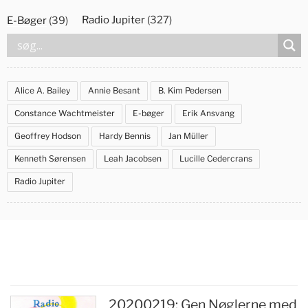
Videre
Radio Jupiter
(327)
E-Bøger
(39)
til
indhold
Alice A. Bailey
Annie Besant
B. Kim Pedersen
Constance Wachtmeister
E-bøger
Erik Ansvang
Geoffrey Hodson
Hardy Bennis
Jan Müller
Kenneth Sørensen
Leah Jacobsen
Lucille Cedercrans
Radio Jupiter
20200219: Gen Nøglerne med