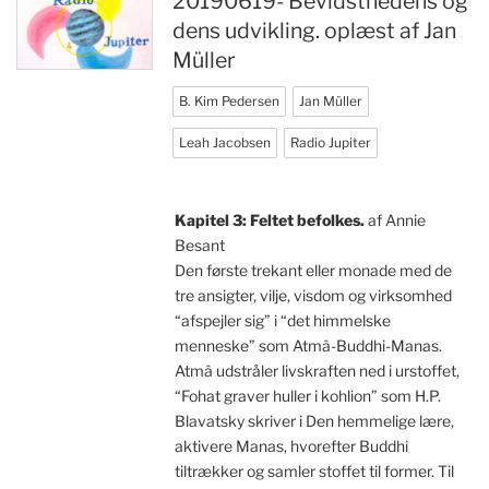
20190619- Bevidsthedens og
dens udvikling. oplæst af Jan
Müller
B. Kim Pedersen
Jan Müller
Leah Jacobsen
Radio Jupiter
Kapitel 3: Feltet befolkes.
af Annie
Besant
Den første trekant eller monade med de
tre ansigter, vilje, visdom og virksomhed
“afspejler sig” i “det himmelske
menneske” som Atmâ-Buddhi-Manas.
Atmâ udstråler livskraften ned i urstoffet,
“Fohat graver huller i kohlion” som H.P.
Blavatsky skriver i Den hemmelige lære,
aktivere Manas, hvorefter Buddhi
tiltrækker og samler stoffet til former. Til