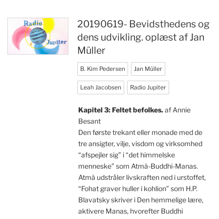
20190619- Bevidsthedens og
dens udvikling. oplæst af Jan
Müller
B. Kim Pedersen
Jan Müller
Leah Jacobsen
Radio Jupiter
Kapitel 3: Feltet befolkes.
af Annie
Besant
Den første trekant eller monade med de
tre ansigter, vilje, visdom og virksomhed
“afspejler sig” i “det himmelske
menneske” som Atmâ-Buddhi-Manas.
Atmâ udstråler livskraften ned i urstoffet,
“Fohat graver huller i kohlion” som H.P.
Blavatsky skriver i Den hemmelige lære,
aktivere Manas, hvorefter Buddhi