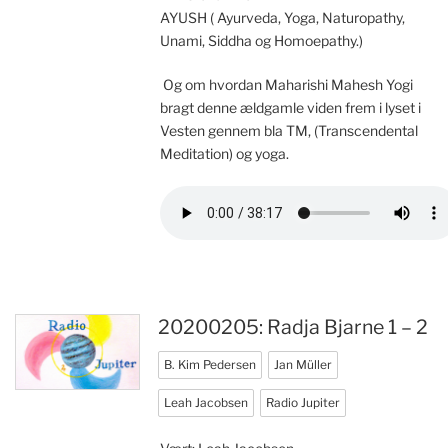
AYUSH ( Ayurveda, Yoga, Naturopathy,
Unami, Siddha og Homoepathy.)
Og om hvordan Maharishi Mahesh Yogi
bragt denne ældgamle viden frem i lyset i
Vesten gennem bla TM, (Transcendental
Meditation) og yoga.
20200205: Radja Bjarne 1 – 2
B. Kim Pedersen
Jan Müller
Leah Jacobsen
Radio Jupiter