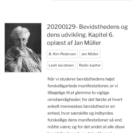
20200129- Bevidsthedens og
dens udvikling. Kapitel 6.
oplæst af Jan Müller
B. Kim Pedersen
Jan Müller
Leah Jacobsen
Radio Jupiter
Når vi studerer bevidsthedens højst
forskelligartede manifestationer, er vi
tilbøjelige til at glemme to vigtige
omstændigheder; for det første at hvert
enkelt menneskes bevidsthed er en
enhed, hvor særskilte og indbyrdes
forskellige dens manifestationer så end
måtte være; og for det andet at alle disse