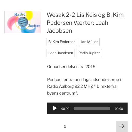
Wesak 2-2 Lis Keis og B. Kim
Pedersen Værter: Leah
Jacobsen
B. Kim Pedersen
Jan Müller
Leah Jacobsen
Radio Jupiter
Genudsendelses fra 2015
Podcast er fra onsdags udsendelserne i
Radio Aalborg 92,2 MHZ ” Direkte fra
byens centrum”.
Lydafspiller
00:00
00:00
Næ
Side
1