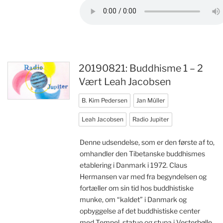
20190821: Buddhisme 1 – 2
Vært Leah Jacobsen
B. Kim Pedersen
Jan Müller
Leah Jacobsen
Radio Jupiter
Denne udsendelse, som er den første af to,
omhandler den Tibetanske buddhismes
etablering i Danmark i 1972. Claus
Hermansen var med fra begyndelsen og
fortæller om sin tid hos buddhistiske
munke, om “kaldet” i Danmark og
opbyggelse af det buddhistiske center
med Tempel, statue og stupa i Vesterbølle.