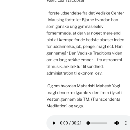
Vært: Leah Jacobsen
I første udsendelse fra det Vediske Center
i Mausing fortæller Bjarne hvordan han
som ganske ung gymnasieelev
fornemmede, at der var noget mere end
blot at kæmpe for de bedste pladser inden
for uddannelse, job, penge, magt ect. Han
gennemgår Den Vediske Traditions viden
om en lang række emner – fra astronomi
til musik, arkitektur til sundhed,
administration til økonomi osv.
Og om hvordan Maharishi Mahesh Yogi
bragt denne ældgamle viden frem i lyset i
Vesten gennem bla TM, (Transcendental
Meditation) og yoga.