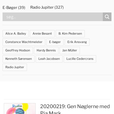
Videre
Radio Jupiter
(327)
E-Bøger
(39)
til
indhold
Alice A. Bailey
Annie Besant
B. Kim Pedersen
Constance Wachtmeister
E-bøger
Erik Ansvang
Geoffrey Hodson
Hardy Bennis
Jan Müller
Kenneth Sørensen
Leah Jacobsen
Lucille Cedercrans
Radio Jupiter
20200219: Gen Nøglerne med
Indlægsinddeling
Pia Mark