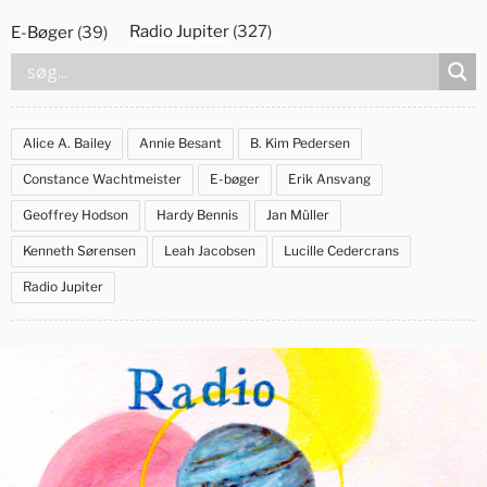
Videre
Radio Jupiter
(327)
E-Bøger
(39)
til
indhold
Alice A. Bailey
Annie Besant
B. Kim Pedersen
Constance Wachtmeister
E-bøger
Erik Ansvang
Geoffrey Hodson
Hardy Bennis
Jan Müller
Kenneth Sørensen
Leah Jacobsen
Lucille Cedercrans
Radio Jupiter