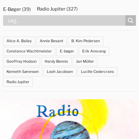
Videre
Radio Jupiter
(327)
E-Bøger
(39)
til
indhold
Alice A. Bailey
Annie Besant
B. Kim Pedersen
Constance Wachtmeister
E-bøger
Erik Ansvang
Geoffrey Hodson
Hardy Bennis
Jan Müller
Kenneth Sørensen
Leah Jacobsen
Lucille Cedercrans
Radio Jupiter