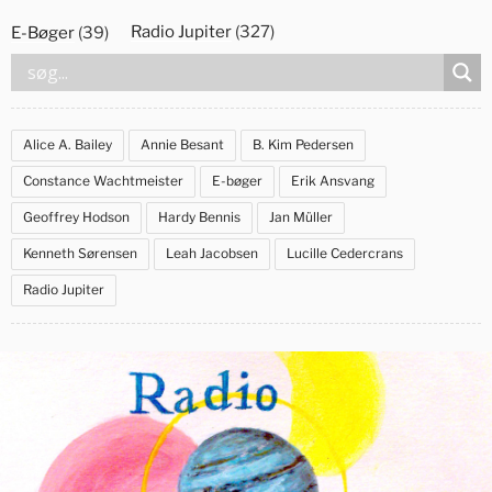
Videre
Radio Jupiter
(327)
E-Bøger
(39)
til
indhold
Alice A. Bailey
Annie Besant
B. Kim Pedersen
Constance Wachtmeister
E-bøger
Erik Ansvang
Geoffrey Hodson
Hardy Bennis
Jan Müller
Kenneth Sørensen
Leah Jacobsen
Lucille Cedercrans
Radio Jupiter