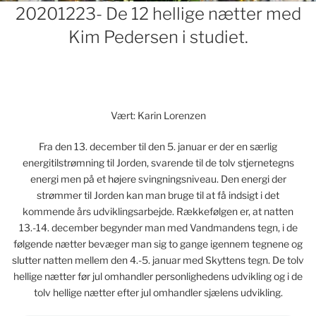
Indlægsnavigation
20201223- De 12 hellige nætter med
Kim Pedersen i studiet.
Vært: Karin Lorenzen
Fra den 13. december til den 5. januar er der en særlig
energitilstrømning til Jorden, svarende til de tolv stjernetegns
energi men på et højere svingningsniveau. Den energi der
strømmer til Jorden kan man bruge til at få indsigt i det
kommende års udviklingsarbejde. Rækkefølgen er, at natten
13.-14. december begynder man med Vandmandens tegn, i de
følgende nætter bevæger man sig to gange igennem tegnene og
slutter natten mellem den 4.-5. januar med Skyttens tegn. De tolv
hellige nætter før jul omhandler personlighedens udvikling og i de
tolv hellige nætter efter jul omhandler sjælens udvikling.