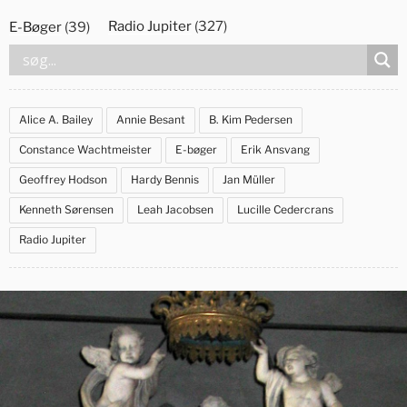
Videre
Radio Jupiter
(327)
E-Bøger
(39)
til
indhold
Alice A. Bailey
Annie Besant
B. Kim Pedersen
Constance Wachtmeister
E-bøger
Erik Ansvang
Geoffrey Hodson
Hardy Bennis
Jan Müller
Kenneth Sørensen
Leah Jacobsen
Lucille Cedercrans
Radio Jupiter