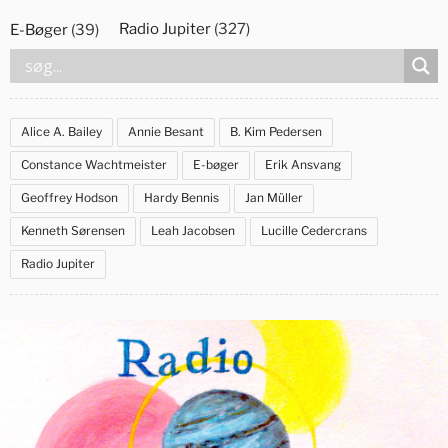
Videre
Radio Jupiter
(327)
E-Bøger
(39)
til
indhold
Alice A. Bailey
Annie Besant
B. Kim Pedersen
Constance Wachtmeister
E-bøger
Erik Ansvang
Geoffrey Hodson
Hardy Bennis
Jan Müller
Kenneth Sørensen
Leah Jacobsen
Lucille Cedercrans
Radio Jupiter